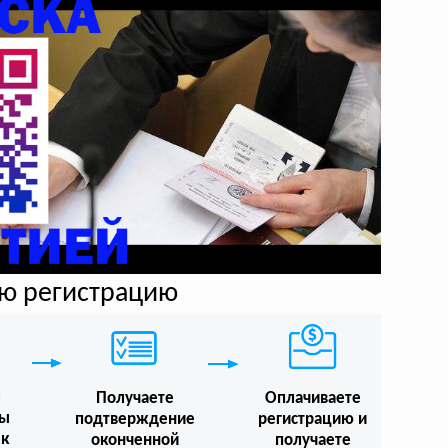
ую регистрацию
м
Получаете
Оплачиваете
мы
подтверждение
регистрацию и
 к
оконченной
получаете