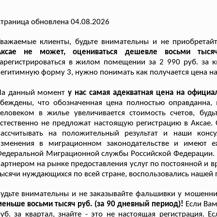
траница обновлена 04.08.2026
Уважаемые клиенты, будьте внимательны и не приобрета
Аксае не может, оцениваться дешевле восьми тыся
арегистрироваться в жилом помещении за 2 990 руб. за кв
егитимную форму 3, нужно понимать как получается цена на
На данный момент
у нас самая адекватная цена на офици
убеждены, что обозначенная цена полностью оправданна,
человеком в жилье увеличивается стоимость счетов, буд
стественно не предложат настоящую регистрацию в Аксае.
рассчитывать на положительный результат и наши консу
изменения в миграционном законодательстве и имеют е
едеральной Миграционной службы Российской Федерации. 
артнером на рынке предоставления услуг по постоянной и в
ысячи нуждающихся по всей стране, воспользовались нашей
удьте внимательны и не заказывайте фальшивки у мошенн
еньше восьми тысяч руб. (за 90 дневный период)!
Если Вам
уб. за квартал, знайте - это не настоящая регистрация. 