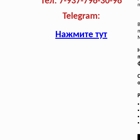
Тел. 7-937-796-30-96
п
Telegram:
В
п
Нажмите тут
М
Н
п
ф
С
о
Р