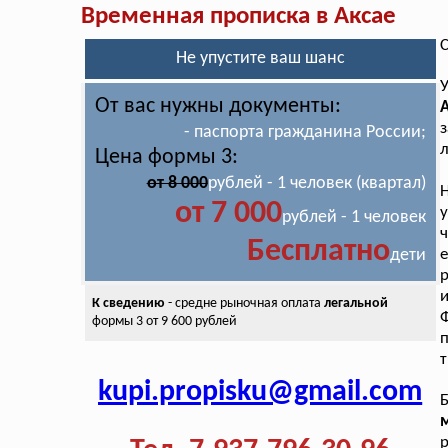
Временная прописка в Аксае
С
Не упустите ваш шанс
От вас нужны документы:
з
- паспорта гражданина России;
л
Цена формы 3:
от 8 000
рублей - 1 человек (квартал)
от 7 000
рублей - 1 человек
Бесплатно
дети
е
К сведению
- средне рыночная оплата
легальной
Ф
формы 3 от 9 600 рублей
п
т
kupi.propisku@gmail.com
Б
м
р