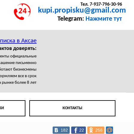
Тел. 7-937-796-30-96
kupi.propisku@gmail.com
Telegram:
Нажмите тут
писка в Аксае
актов доверять:
менты официальные
лашение письменно
ботают бизнесмены
рмляем все в срок
 рынке более 8 лет
КИ
КОНТАКТЫ
182
22
256